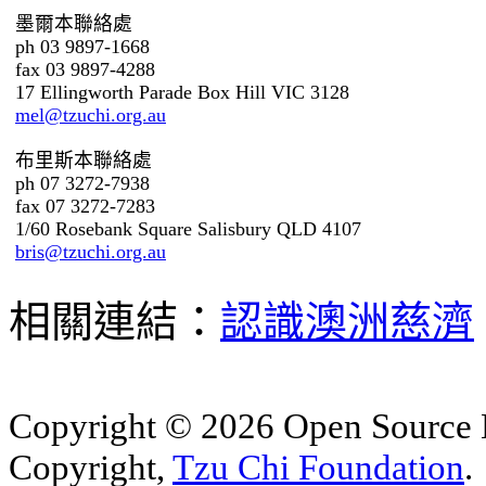
墨爾本聯絡處
ph 03 9897-1668
fax 03 9897-4288
17 Ellingworth Parade Box Hill VIC 3128
mel@tzuchi.org.au
布里斯本聯絡處
ph 07 3272-7938
fax 07 3272-7283
1/60 Rosebank Square Salisbury QLD 4107
bris@tzuchi.org.au
相關連結：
認識澳洲慈濟
Copyright © 2026 Open Sourc
Copyright,
Tzu Chi Foundation
.