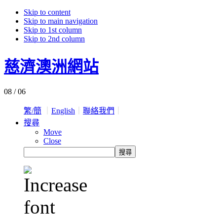
Skip to content
Skip to main navigation
Skip to 1st column
Skip to 2nd column
慈濟澳洲網站
08 / 06
繁/簡
｜
English
｜
聯絡我們
｜
搜尋
Move
Close