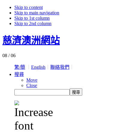
Skip to content
Skip to main navigation
Skip to 1st column
Skip to 2nd column
慈濟澳洲網站
08 / 06
繁/簡
｜
English
｜
聯絡我們
｜
搜尋
Move
Close