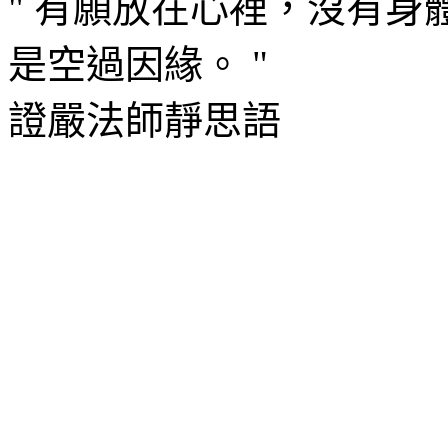
" 有願放在心裡，沒有
是空過因緣。 "
證嚴法師靜思語