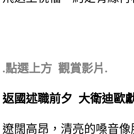
.點選上方 觀賞影片.
返國述職前夕 大衛迪歐
遼闊高昂，清亮的嗓音像