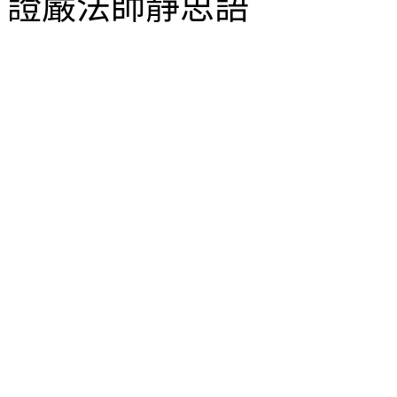
證嚴法師靜思語