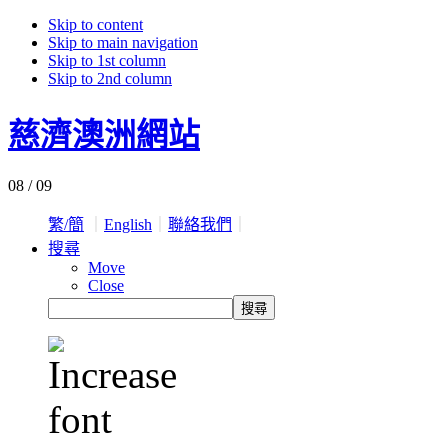
Skip to content
Skip to main navigation
Skip to 1st column
Skip to 2nd column
慈濟澳洲網站
08 / 09
繁/簡
｜
English
｜
聯絡我們
｜
搜尋
Move
Close