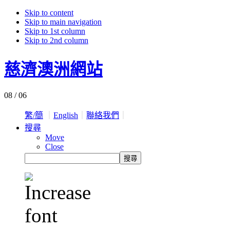
Skip to content
Skip to main navigation
Skip to 1st column
Skip to 2nd column
慈濟澳洲網站
08 / 06
繁/簡
｜
English
｜
聯絡我們
｜
搜尋
Move
Close