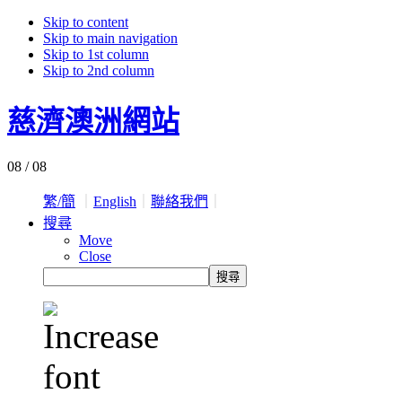
Skip to content
Skip to main navigation
Skip to 1st column
Skip to 2nd column
慈濟澳洲網站
08 / 08
繁/簡
｜
English
｜
聯絡我們
｜
搜尋
Move
Close