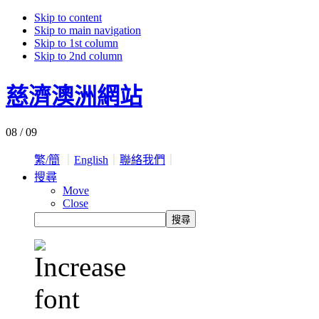
Skip to content
Skip to main navigation
Skip to 1st column
Skip to 2nd column
慈濟澳洲網站
08 / 09
繁/簡
｜
English
｜
聯絡我們
｜
搜尋
Move
Close