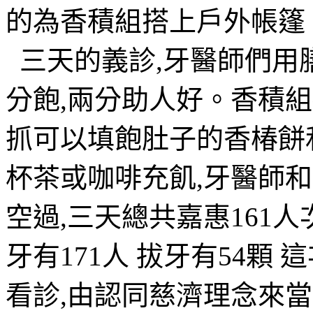
的為香積組搭上戶外帳篷
三天的義診,牙醫師們用
分飽,兩分助人好。香積
抓可以填飽肚子的香椿餅
杯茶或咖啡充飢,牙醫師
空過,三天總共嘉惠161人次 
牙有171人 拔牙有54顆
看診,由認同慈濟理念來