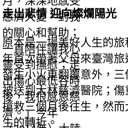
走出悲情 迎向燦爛陽光
原本是一場美好人生的旅程
年首次帶著父母來臺灣旅
發生小火車翻覆意外，三
被送到大林慈濟醫院；傷
搶救三個月後往生，然而
生的轉折。