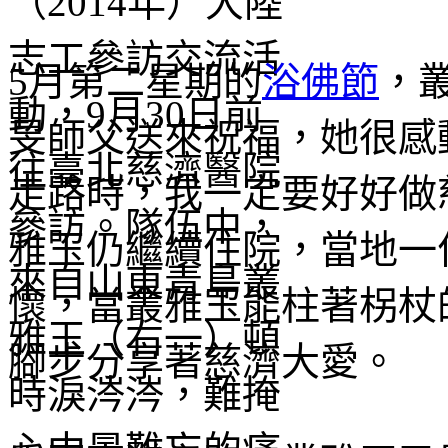
5月第二星期的
浴佛節
，
旻師父送來祝福，她很感
走路時，我一定要好好做
雅玉仍繼續住院，當地一
懷，當叢雅玉能柱著柺杖
腳步分享著慈濟大愛。