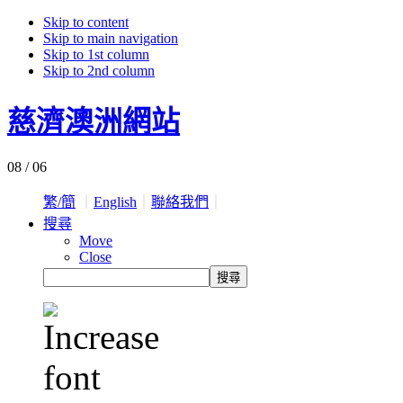
Skip to content
Skip to main navigation
Skip to 1st column
Skip to 2nd column
慈濟澳洲網站
08 / 06
繁/簡
｜
English
｜
聯絡我們
｜
搜尋
Move
Close