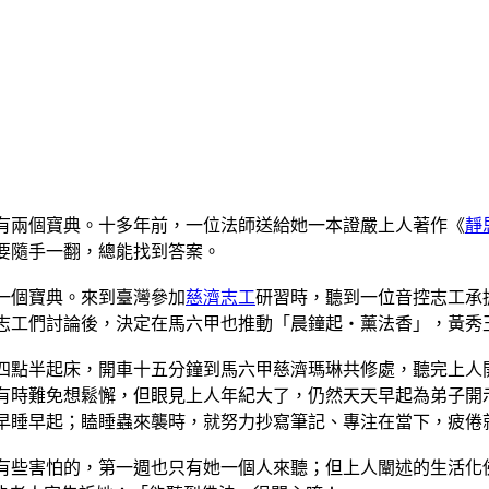
有兩個寶典。十多年前，一位法師送給她一本證嚴上人著作《
靜
要隨手一翻，總能找到答案。
另一個寶典。來到臺灣參加
慈濟志工
研習時，聽到一位音控志工承
志工們討論後，決定在馬六甲也推動「晨鐘起‧薰法香」，黃秀
四點半起床，開車十五分鐘到馬六甲慈濟瑪琳共修處，聽完上人
有時難免想鬆懈，但眼見上人年紀大了，仍然天天早起為弟子開
早睡早起；瞌睡蟲來襲時，就努力抄寫筆記、專注在當下，疲倦
有些害怕的，第一週也只有她一個人來聽；但上人闡述的生活化