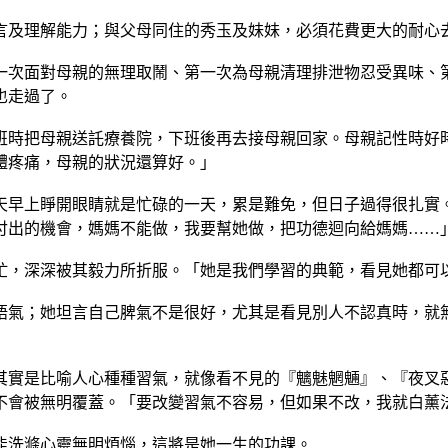
言及理解能力；與父母同住的秀玉及妹妹，必須花費更大的耐心
一次面對母親的無理取鬧、第一次為母親清理排泄物忍受異味、
也走過了。
班時把母親送託療養院，下班後再去接母親回家。母親記性時好
體疼痛，母親的狀況還算好。」
天早上睜開眼睛就是忙碌的一天，累是難免，但日子過得很扎實
付出的機會，媽媽不能做，我要幫她做，把功德迴向給媽媽……
忙，深深被其毅力所折服。「她是我們學習的典範，看見她都可
語氣；她坦言自己脾氣不是很好，尤其是看見別人不認真時，就
其實是比喻人心種種習氣，就像看不見的『魑魅魍魎』、『夜叉
不會被無明覆蓋。「要改變習氣不容易，但如果不改，我就白薰
能洗滌心靈無明煩惱，這將是她一生的功課。