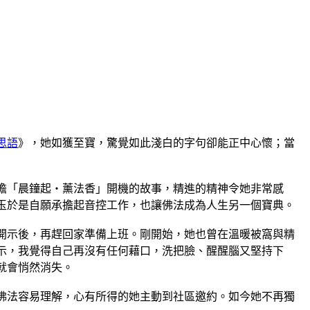
思語
》，她如獲至寶，驚覺如此淺白的字句卻能正中心懷；當
擔「晨鐘起‧薰法香」開機的故事，精進的精神令她非常感
玉於是自願承擔起音控工作，也讓佛法成為人生另一個寶典。
開示後，再趕回家準備上班。剛開始，她也曾在溫暖被窩與精
示，我覺得自己再沒有任何藉口，洗把臉、醒醒腦又堅持下
就會悄然消失。
佛法容易理解，心有所得的她主動到社區邀約。如今她不再獨