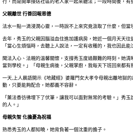
行，而是開車接送社區的老人家一起來聽法；一段時間後，有
父親離世 行善回報恩德
法水一點一滴浸潤心靈，一時說不上來究竟汲取了什麼，但當
去年，秀玉的父親因腦溢血住進加護病房，她近一個月天天往
「當心生煩惱時，去聽上人說法，一定有收穫的，我也因此能
聞法入心、法親的溫馨關懷，支撐秀玉度過艱難的時刻。她清
當到學校。」「母親生病後，父親掌廚，我每天下班回來都有
一天,上人晨語開示《地藏經》婆羅門女大孝令母親出離地獄
動，只要能夠配合，她都義不容辭。
「薰法香彷彿埋下了伏筆，讓我可以面對無常的考驗。」秀玉
的人。」
母親失智 化擔憂為祝福
熟悉秀玉的人都知曉，她背負著一個沈重的擔子。