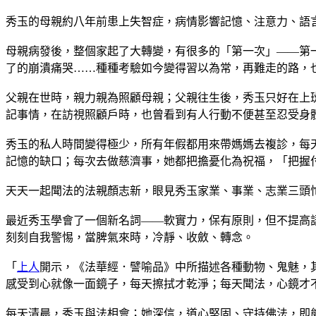
秀玉的母親約八年前患上失智症，病情影響記憶、注意力、語
母親病發後，整個家起了大轉變，有很多的「第一次」——第
了的崩潰痛哭……種種考驗如今變得習以為常，再難走的路，
父親在世時，親力親為照顧母親；父親往生後，秀玉只好在上
記事情，在訪視照顧戶時，也曾看到有人行動不便甚至忍受身
秀玉的私人時間變得極少，所有年假都用來帶媽媽去複診，每
記憶的缺口；每次去做慈濟事，她都把擔憂化為祝福，「把握
天天一起聞法的法親顏志新，眼見秀玉家業、事業、志業三頭
最近秀玉學會了一個新名詞——軟實力，保有原則，但不提高
刻刻自我警惕，當脾氣來時，冷靜、收斂、轉念。
「
上人
開示，《法華經．譬喻品》中所描述各種動物、鬼魅，
感受到心就像一面鏡子，每天擦拭才乾淨；每天聞法，心鏡才
每天清晨，秀玉與法相會；她深信，道心堅固、守持佛法，即