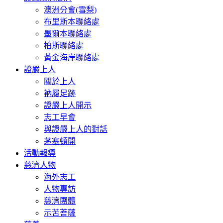
澳洲分會(雪梨)
布里斯本聯絡處
墨爾本聯絡處
柏斯聯絡處
黃金海岸聯絡處
證嚴上人
關於上人
衲履足跡
證嚴上人開示
志工早會
與證嚴上人的對話
茅塞頓開
活動報導
慈濟人物
海外志工
人物專訪
慈濟團體
示苦菩薩