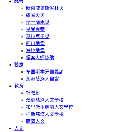
慈善
新南威爾斯省林火
維省火災
昆士蘭水災
星兒專案
莫拉克風災
四川地震
海地地震
個案人道協助
醫療
布里斯本牙醫義診
澳洲慈濟人醫會
教育
社教班
澳洲慈濟人文學校
布里斯本慈濟人文學校
柏斯慈濟人文學校
慈濟人文
人文