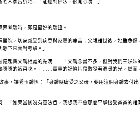
些老人家告訴她：「能聽到佛法，很開心唷！」
境界考驗時，即是最好的驗證。
返醫院，切身感受到病患與家屬的痛苦；父親離世後，她雖悲傷
沈靜下來面對考驗。」
晰憶起與父親相處的點滴——「父親念書不多，但對我們三姊妹
熱騰騰的飯菜吃。」……寶貴的記憶片段散發著溫暖的光，然而
的故事，讓秀玉體悟：「身體髮膚受之父母，要用這個身體去付出
說：「如果當初沒有薰法香，我想我不會那麼平靜接受爸爸的離