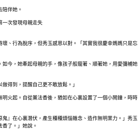
去陪伴她。
第一次發現母親走失
時壞、行為脫序，但秀玉感恩以對。「其實我很慶幸媽媽只是忘
。如今，她牽起母親的手，像孩子般寵著、順著她，用愛彌補她
」
以做得到，提醒自己更不敢放鬆。」
無明火起。自從薰法香後，猶如在心裏設置了一個小鬧鐘，時時
惡鬼』在心裏潛伏，產生種種煩惱雜念、造作無明業力。」秀玉
法香了。」她說。