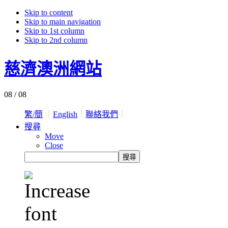
Skip to content
Skip to main navigation
Skip to 1st column
Skip to 2nd column
慈濟澳洲網站
08 / 08
繁/簡
｜
English
｜
聯絡我們
｜
搜尋
Move
Close