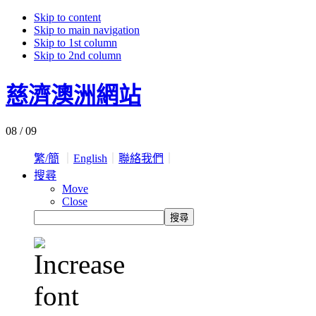
Skip to content
Skip to main navigation
Skip to 1st column
Skip to 2nd column
慈濟澳洲網站
08 / 09
繁/簡
｜
English
｜
聯絡我們
｜
搜尋
Move
Close