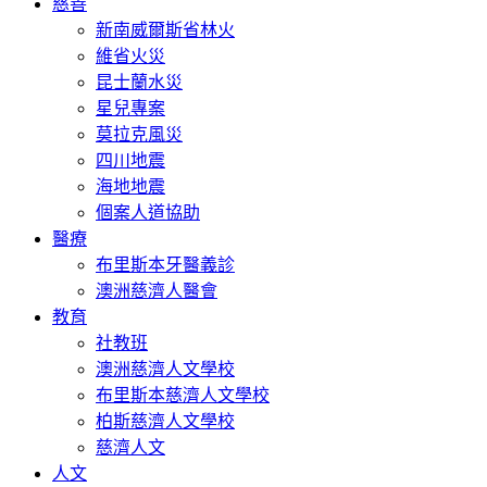
慈善
新南威爾斯省林火
維省火災
昆士蘭水災
星兒專案
莫拉克風災
四川地震
海地地震
個案人道協助
醫療
布里斯本牙醫義診
澳洲慈濟人醫會
教育
社教班
澳洲慈濟人文學校
布里斯本慈濟人文學校
柏斯慈濟人文學校
慈濟人文
人文