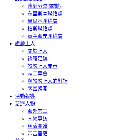
澳洲分會(雪梨)
布里斯本聯絡處
墨爾本聯絡處
柏斯聯絡處
黃金海岸聯絡處
證嚴上人
關於上人
衲履足跡
證嚴上人開示
志工早會
與證嚴上人的對話
茅塞頓開
活動報導
慈濟人物
海外志工
人物專訪
慈濟團體
示苦菩薩