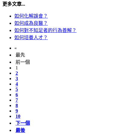
更多文章...
如何化解誤會？
如何成為良醫？
如何對不知足者的行為善解？
如何培養人才？
«
最先
前一個
1
2
3
4
5
6
7
8
9
10
下一個
最後