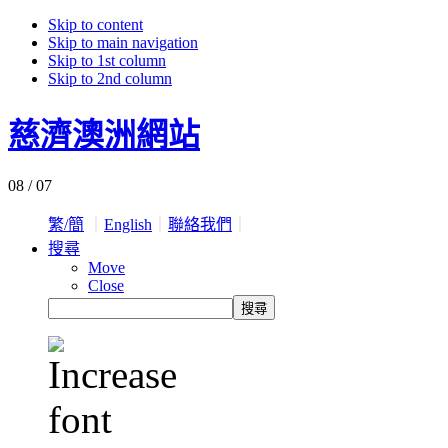
Skip to content
Skip to main navigation
Skip to 1st column
Skip to 2nd column
慈濟澳洲網站
08 / 07
繁/簡
｜
English
｜
聯絡我們
｜
搜尋
Move
Close