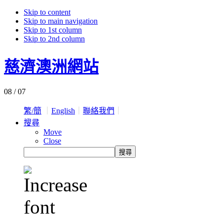
Skip to content
Skip to main navigation
Skip to 1st column
Skip to 2nd column
慈濟澳洲網站
08 / 07
繁/簡
｜
English
｜
聯絡我們
｜
搜尋
Move
Close