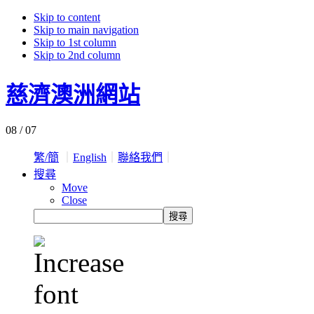
Skip to content
Skip to main navigation
Skip to 1st column
Skip to 2nd column
慈濟澳洲網站
08 / 07
繁/簡
｜
English
｜
聯絡我們
｜
搜尋
Move
Close